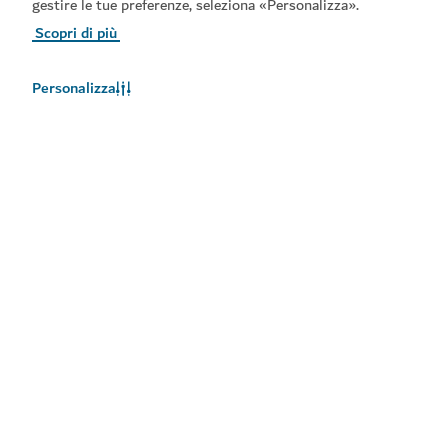
gestire le tue preferenze, seleziona «Personalizza».
Scopri di più
Personalizza
Meteo a Dubai
Le informazioni sul meteo non sono disponibili in questo
momento. Riprovare più tardi.
Maggiori informazioni
Rimani aggiornato