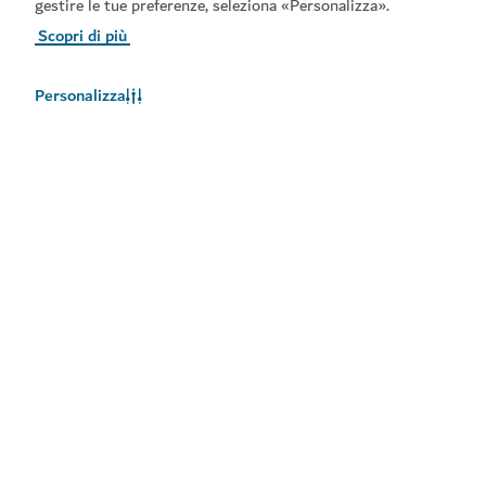
gestire le tue preferenze, seleziona «Personalizza».
Scopri di più
Personalizza
Meteo a Dubai
Le informazioni sul meteo non sono disponibili in questo
momento. Riprovare più tardi.
Maggiori informazioni
Rimani aggiornato