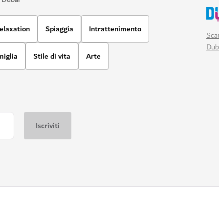
elaxation
Spiaggia
Intrattenimento
Scar
Dub
miglia
Stile di vita
Arte