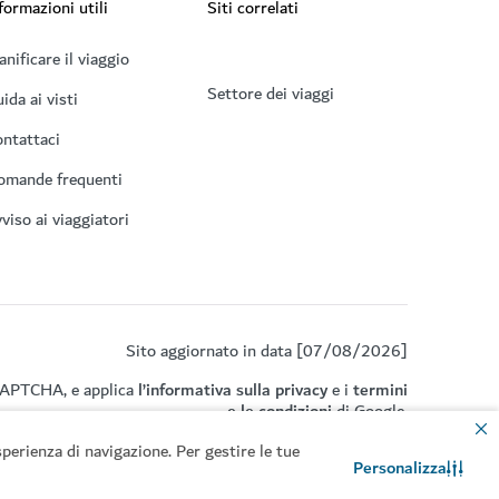
formazioni utili
Siti correlati
anificare il viaggio
Settore dei viaggi
ida ai visti
ntattaci
omande frequenti
viso ai viaggiatori
Sito aggiornato in data [07/08/2026]
eCAPTCHA, e applica
l’informativa sulla privacy
e i
termini
e le condizioni
di Google.
perienza di navigazione. Per gestire le tue
Personalizza
Contattaci
Chat WhatsApp