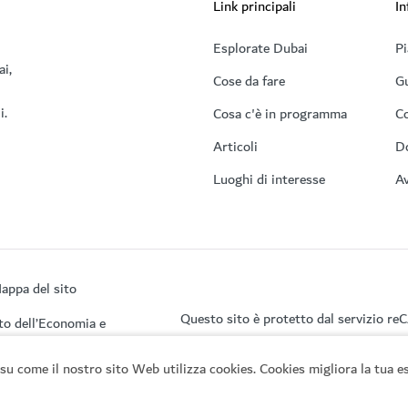
Link principali
In
Esplorate Dubai
Pi
ai,
Cose da fare
Gu
i.
Cosa c'è in programma
Co
Articoli
D
Luoghi di interesse
Av
appa del sito
Questo sito è protetto dal servizio r
to dell’Economia e
su come il nostro sito Web utilizza cookies. Cookies migliora la tua es