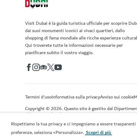
Visit Dubai è la guida turistica ufficiale per scoprire Dub
dai suoi monumenti iconici ai vivaci quartieri, dallo
shopping di fama mondiale alle ricche esperienze cultural
Qui troverete tutte le informazioni necessarie per
pianificare subito il vostro viaggio.
Termini d'uso
Informativa sulla privacy
Avviso sui cookie
M
Copyright © 2026. Questo sito è gestito dal Dipartimen
del Turismo di Dubai.
Rispettiamo la tua privacy e ci impegniamo a essere trasparenti 
preferenze, seleziona «Personalizza».
Scopri di più