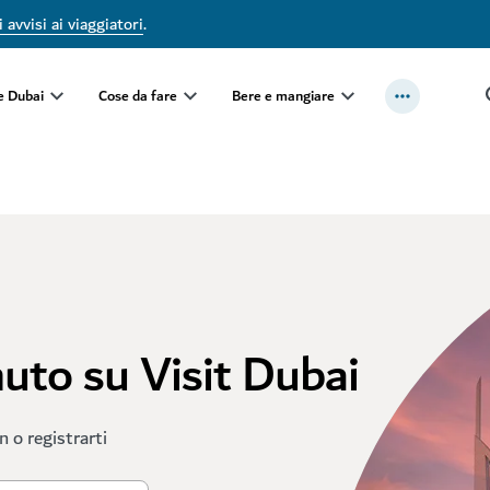
 avvisi ai viaggiatori
.
e Dubai
Cose da fare
Bere e mangiare
nuto su Visit Dubai
in o registrarti