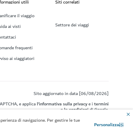
formazioni utili
Siti correlati
anificare il viaggio
Settore dei viaggi
ida ai visti
ntattaci
omande frequenti
viso ai viaggiatori
Sito aggiornato in data [06/08/2026]
eCAPTCHA, e applica
l’informativa sulla privacy
e i
termini
e le condizioni
di Google.
perienza di navigazione. Per gestire le tue
Personalizza
Contattaci
Chat WhatsApp