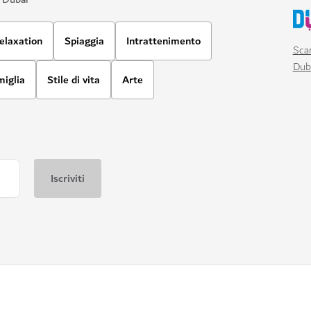
elaxation
Spiaggia
Intrattenimento
Scar
Dub
miglia
Stile di vita
Arte