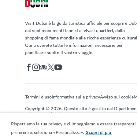
Visit Dubai è la guida turistica ufficiale per scoprire Dub
dai suoi monumenti iconici ai vivaci quartieri, dallo
shopping di fama mondiale alle ricche esperienze cultural
Qui troverete tutte le informazioni necessarie per
pianificare subito il vostro viaggio.
Termini d'uso
Informativa sulla privacy
Avviso sui cookie
M
Copyright © 2026. Questo sito è gestito dal Dipartimen
del Turismo di Dubai.
Rispettiamo la tua privacy e ci impegniamo a essere trasparenti 
preferenze, seleziona «Personalizza».
Scopri di più