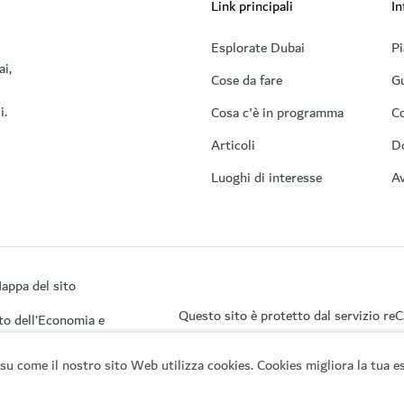
Link principali
In
Esplorate Dubai
Pi
ai,
Cose da fare
Gu
i.
Cosa c'è in programma
Co
Articoli
D
Luoghi di interesse
Av
appa del sito
Questo sito è protetto dal servizio r
to dell’Economia e
su come il nostro sito Web utilizza cookies. Cookies migliora la tua es