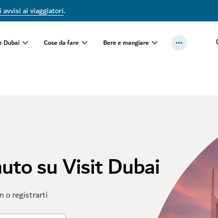
 avvisi ai viaggiatori
.
e Dubai
Cose da fare
Bere e mangiare
nuto su Visit Dubai
in o registrarti