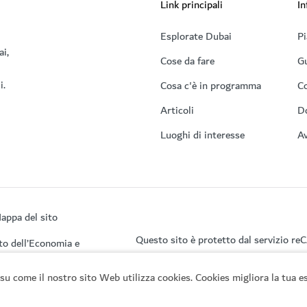
Link principali
In
Esplorate Dubai
Pi
ai,
Cose da fare
Gu
i.
Cosa c'è in programma
Co
Articoli
D
Luoghi di interesse
Av
appa del sito
Questo sito è protetto dal servizio r
to dell’Economia e
su come il nostro sito Web utilizza cookies. Cookies migliora la tua es