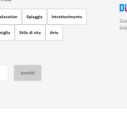
elaxation
Spiaggia
Intrattenimento
Scar
Dub
miglia
Stile di vita
Arte