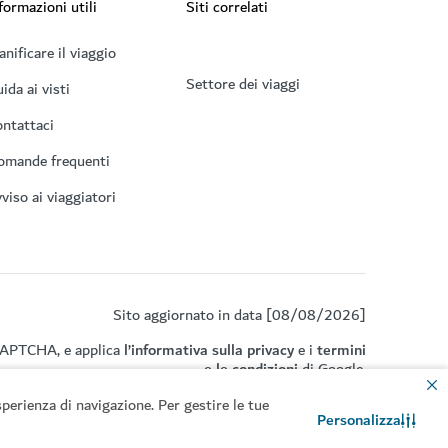
formazioni utili
Siti correlati
anificare il viaggio
Settore dei viaggi
ida ai visti
ntattaci
omande frequenti
viso ai viaggiatori
Sito aggiornato in data [08/08/2026]
eCAPTCHA, e applica
l’informativa sulla privacy
e i
termini
e le condizioni
di Google.
perienza di navigazione. Per gestire le tue
Personalizza
Contattaci
Chat WhatsApp