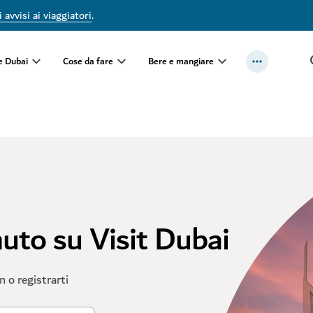
 avvisi ai viaggiatori
.
e Dubai
Cose da fare
Bere e mangiare
nuto su Visit Dubai
in o registrarti