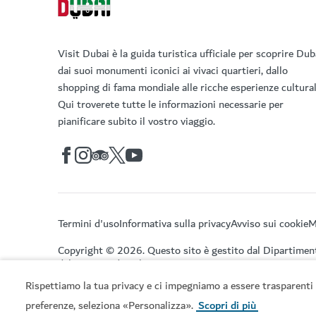
Visit Dubai è la guida turistica ufficiale per scoprire Dub
dai suoi monumenti iconici ai vivaci quartieri, dallo
shopping di fama mondiale alle ricche esperienze cultural
Qui troverete tutte le informazioni necessarie per
pianificare subito il vostro viaggio.
Termini d'uso
Informativa sulla privacy
Avviso sui cookie
M
Copyright © 2026. Questo sito è gestito dal Dipartimen
del Turismo di Dubai.
Rispettiamo la tua privacy e ci impegniamo a essere trasparenti 
preferenze, seleziona «Personalizza».
Scopri di più