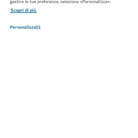
gestire le tue preferenze, seleziona «Personalizza».
Scopri di più
Personalizza
Meteo a Dubai
Le informazioni sul meteo non sono disponibili in questo
momento. Riprovare più tardi.
Maggiori informazioni
Rimani aggiornato