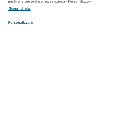
gestire le tue preferenze, seleziona «Personalizza».
Scopri di più
Personalizza
Meteo a Dubai
Le informazioni sul meteo non sono disponibili in questo
momento. Riprovare più tardi.
Maggiori informazioni
Rimani aggiornato