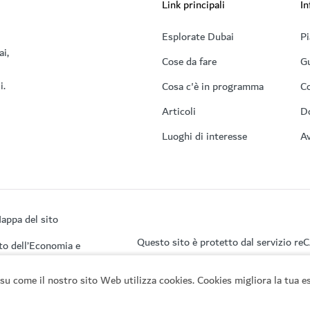
Link principali
In
Esplorate Dubai
Pi
ai,
Cose da fare
Gu
i.
Cosa c'è in programma
Co
Articoli
D
Luoghi di interesse
Av
appa del sito
Questo sito è protetto dal servizio r
to dell’Economia e
su come il nostro sito Web utilizza cookies. Cookies migliora la tua es