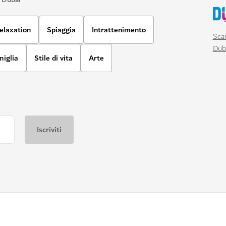
elaxation
Spiaggia
Intrattenimento
Scar
Dub
miglia
Stile di vita
Arte