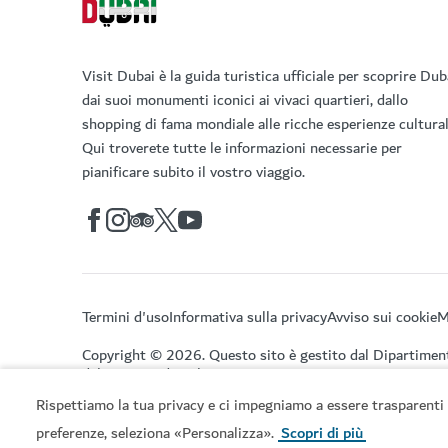
Visit Dubai è la guida turistica ufficiale per scoprire Dub
dai suoi monumenti iconici ai vivaci quartieri, dallo
shopping di fama mondiale alle ricche esperienze cultural
Qui troverete tutte le informazioni necessarie per
pianificare subito il vostro viaggio.
Termini d'uso
Informativa sulla privacy
Avviso sui cookie
M
Copyright © 2026. Questo sito è gestito dal Dipartimen
del Turismo di Dubai.
Rispettiamo la tua privacy e ci impegniamo a essere trasparenti 
preferenze, seleziona «Personalizza».
Scopri di più