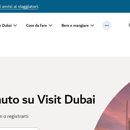
 avvisi ai viaggiatori
.
e Dubai
Cose da fare
Bere e mangiare
nuto su Visit Dubai
in o registrarti