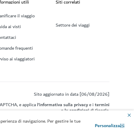
formazioni utili
Siti correlati
anificare il viaggio
Settore dei viaggi
ida ai visti
ntattaci
omande frequenti
viso ai viaggiatori
Sito aggiornato in data [06/08/2026]
eCAPTCHA, e applica
l’informativa sulla privacy
e i
termini
e le condizioni
di Google.
perienza di navigazione. Per gestire le tue
Personalizza
Contattaci
Chat WhatsApp