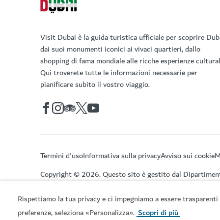
Visit Dubai è la guida turistica ufficiale per scoprire Dub
dai suoi monumenti iconici ai vivaci quartieri, dallo
shopping di fama mondiale alle ricche esperienze cultural
Qui troverete tutte le informazioni necessarie per
pianificare subito il vostro viaggio.
Termini d'uso
Informativa sulla privacy
Avviso sui cookie
M
Copyright © 2026. Questo sito è gestito dal Dipartimen
del Turismo di Dubai.
Rispettiamo la tua privacy e ci impegniamo a essere trasparenti 
preferenze, seleziona «Personalizza».
Scopri di più