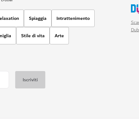
elaxation
Spiaggia
Intrattenimento
Scar
Dub
miglia
Stile di vita
Arte