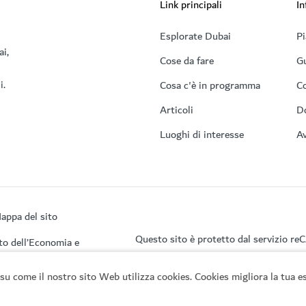
Link principali
In
Esplorate Dubai
Pi
ai,
Cose da fare
Gu
i.
Cosa c'è in programma
Co
Articoli
D
Luoghi di interesse
Av
appa del sito
Questo sito è protetto dal servizio r
to dell’Economia e
su come il nostro sito Web utilizza cookies. Cookies migliora la tua es