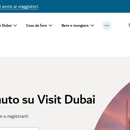
 avvisi ai viaggiatori
.
e Dubai
Cose da fare
Bere e mangiare
nuto su Visit Dubai
in o registrarti