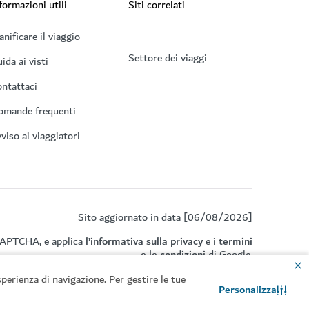
formazioni utili
Siti correlati
anificare il viaggio
Settore dei viaggi
ida ai visti
ntattaci
omande frequenti
viso ai viaggiatori
Sito aggiornato in data [06/08/2026]
eCAPTCHA, e applica
l’informativa sulla privacy
e i
termini
e le condizioni
di Google.
perienza di navigazione. Per gestire le tue
Personalizza
Contattaci
Chat WhatsApp