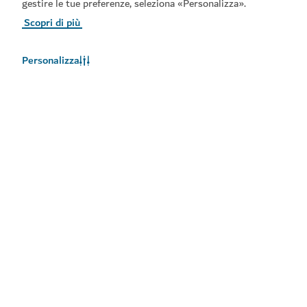
gestire le tue preferenze, seleziona «Personalizza».
Scopri di più
Personalizza
Meteo a Dubai
Le informazioni sul meteo non sono disponibili in questo
momento. Riprovare più tardi.
Maggiori informazioni
Rimani aggiornato