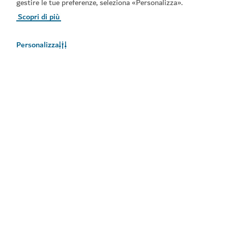
gestire le tue preferenze, seleziona «Personalizza».
Scopri di più
Personalizza
Meteo a Dubai
Le informazioni sul meteo non sono disponibili in questo
momento. Riprovare più tardi.
Maggiori informazioni
Rimani aggiornato