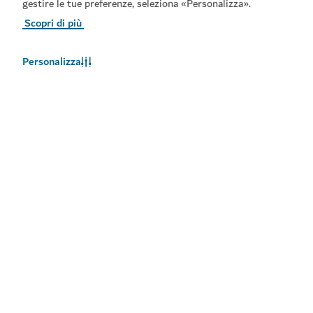
gestire le tue preferenze, seleziona «Personalizza».
Scopri di più
Personalizza
Meteo a Dubai
Le informazioni sul meteo non sono disponibili in questo
momento. Riprovare più tardi.
Maggiori informazioni
Rimani aggiornato