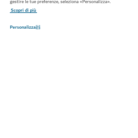
gestire le tue preferenze, seleziona «Personalizza».
Scopri di più
Personalizza
Meteo a Dubai
Le informazioni sul meteo non sono disponibili in questo
momento. Riprovare più tardi.
Maggiori informazioni
Rimani aggiornato