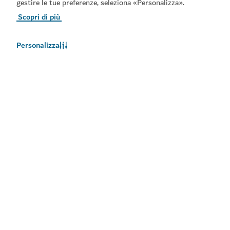
gestire le tue preferenze, seleziona «Personalizza».
Scopri di più
Personalizza
Meteo a Dubai
Le informazioni sul meteo non sono disponibili in questo
momento. Riprovare più tardi.
Maggiori informazioni
Rimani aggiornato