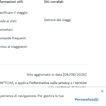
formazioni utili
Siti correlati
anificare il viaggio
Settore dei viaggi
ida ai visti
ntattaci
omande frequenti
viso ai viaggiatori
Sito aggiornato in data [06/08/2026]
eCAPTCHA, e applica
l’informativa sulla privacy
e i
termini
e le condizioni
di Google.
perienza di navigazione. Per gestire le tue
Personalizza
Contattaci
Chat WhatsApp