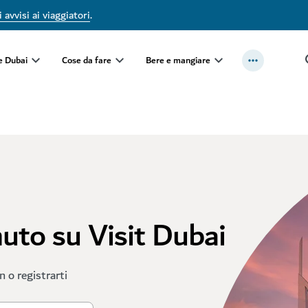
 avvisi ai viaggiatori
.
e Dubai
Cose da fare
Bere e mangiare
nuto su Visit Dubai
in o registrarti