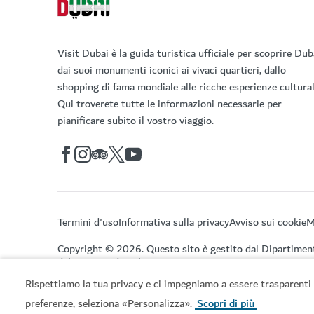
Visit Dubai è la guida turistica ufficiale per scoprire Dub
dai suoi monumenti iconici ai vivaci quartieri, dallo
shopping di fama mondiale alle ricche esperienze cultural
Qui troverete tutte le informazioni necessarie per
pianificare subito il vostro viaggio.
Termini d'uso
Informativa sulla privacy
Avviso sui cookie
M
Copyright © 2026. Questo sito è gestito dal Dipartimen
del Turismo di Dubai.
Rispettiamo la tua privacy e ci impegniamo a essere trasparenti 
preferenze, seleziona «Personalizza».
Scopri di più