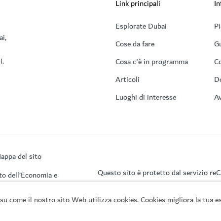
Link principali
In
Esplorate Dubai
Pi
ai,
Cose da fare
Gu
i.
Cosa c'è in programma
Co
Articoli
D
Luoghi di interesse
Av
appa del sito
Questo sito è protetto dal servizio r
to dell’Economia e
su come il nostro sito Web utilizza cookies. Cookies migliora la tua es