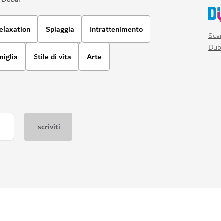
elaxation
Spiaggia
Intrattenimento
Scar
Dub
miglia
Stile di vita
Arte