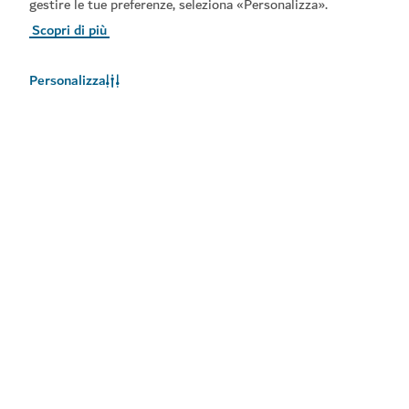
gestire le tue preferenze, seleziona «Personalizza».
Scopri di più
Personalizza
Meteo a Dubai
Le informazioni sul meteo non sono disponibili in questo
momento. Riprovare più tardi.
Maggiori informazioni
Rimani aggiornato