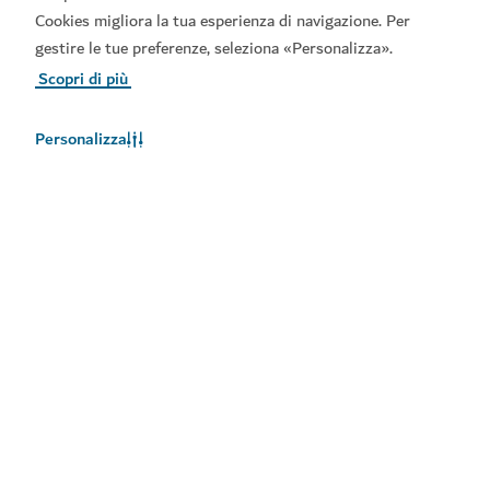
Cookies migliora la tua esperienza di navigazione. Per
gestire le tue preferenze, seleziona «Personalizza».
Scopri di più
Personalizza
Meteo a Dubai
Le informazioni sul meteo non sono disponibili in questo
momento. Riprovare più tardi.
Maggiori informazioni