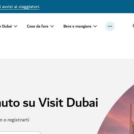
 avvisi ai viaggiatori
.
e Dubai
Cose da fare
Bere e mangiare
nuto su Visit Dubai
in o registrarti