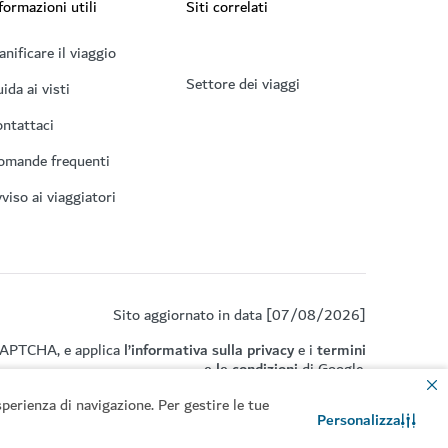
formazioni utili
Siti correlati
anificare il viaggio
Settore dei viaggi
ida ai visti
ntattaci
omande frequenti
viso ai viaggiatori
Sito aggiornato in data [07/08/2026]
eCAPTCHA, e applica
l’informativa sulla privacy
e i
termini
e le condizioni
di Google.
perienza di navigazione. Per gestire le tue
Personalizza
Contattaci
Chat WhatsApp