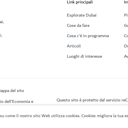
Link principali
In
Esplorate Dubai
Pi
ai,
Cose da fare
Gu
i.
Cosa c'è in programma
Co
Articoli
D
Luoghi di interesse
Av
appa del sito
Questo sito è protetto dal servizio r
to dell’Economia e
su come il nostro sito Web utilizza cookies. Cookies migliora la tua es