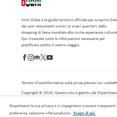
Visit Dubai è la guida turistica ufficiale per scoprire Dub
dai suoi monumenti iconici ai vivaci quartieri, dallo
shopping di fama mondiale alle ricche esperienze cultural
Qui troverete tutte le informazioni necessarie per
pianificare subito il vostro viaggio.
Termini d'uso
Informativa sulla privacy
Avviso sui cookie
M
Copyright © 2026. Questo sito è gestito dal Dipartimen
del Turismo di Dubai.
Rispettiamo la tua privacy e ci impegniamo a essere trasparenti 
preferenze, seleziona «Personalizza».
Scopri di più