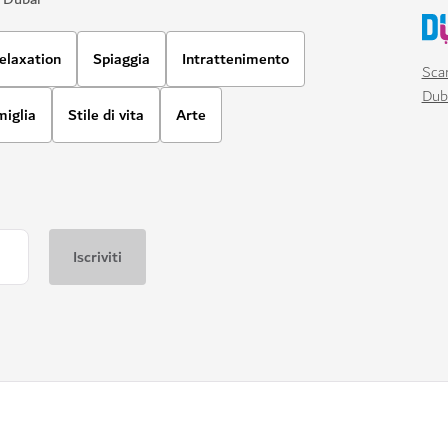
elaxation
Spiaggia
Intrattenimento
Scar
Dub
miglia
Stile di vita
Arte