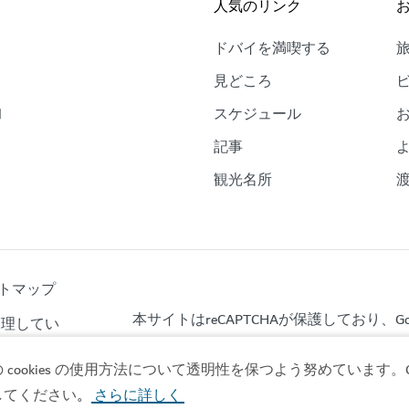
人気のリンク
ドバイを満喫する
。
見どころ
的
スケジュール
、
記事
観光名所
トマップ
本サイトはreCAPTCHAが保護しており、Goo
が管理してい
okies の使用方法について透明性を保つよう努めています。Co
してください
さらに詳しく
。