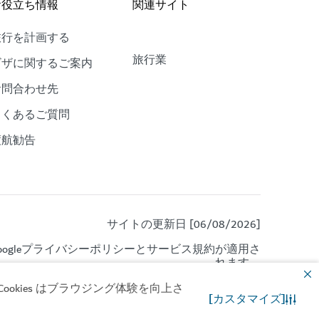
お役立ち情報
関連サイト
旅行を計画する
旅行業
ビザに関するご案内
お問合わせ先
よくあるご質問
渡航勧告
サイトの更新日 [06/08/2026]
gle
プライバシーポリシー
と
サービス規約
が適用さ
れます。
okies はブラウジング体験を向上さ
[カスタマイズ]
お問合わせ先
WhatsApp チャット