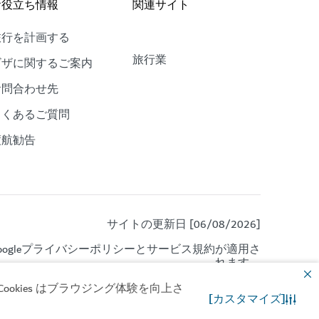
お役立ち情報
関連サイト
旅行を計画する
旅行業
ビザに関するご案内
お問合わせ先
よくあるご質問
渡航勧告
サイトの更新日 [06/08/2026]
gle
プライバシーポリシー
と
サービス規約
が適用さ
れます。
okies はブラウジング体験を向上さ
[カスタマイズ]
お問合わせ先
WhatsApp チャット