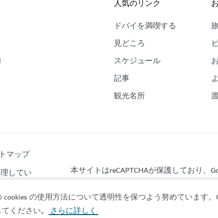
人気のリンク
ドバイを満喫する
。
見どころ
的
スケジュール
、
記事
観光名所
トマップ
本サイトはreCAPTCHAが保護しており、Goo
が管理してい
okies の使用方法について透明性を保つよう努めています。Co
してください
さらに詳しく
。