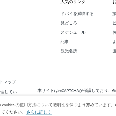
人気のリンク
ドバイを満喫する
。
見どころ
的
スケジュール
、
記事
観光名所
トマップ
本サイトはreCAPTCHAが保護しており、Goo
が管理してい
okies の使用方法について透明性を保つよう努めています。Co
してください
さらに詳しく
。