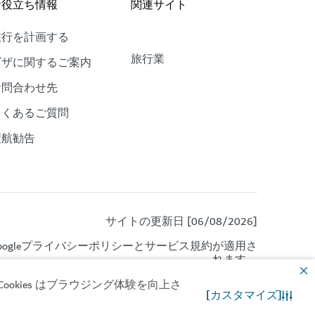
お役立ち情報
関連サイト
旅行を計画する
旅行業
ビザに関するご案内
お問合わせ先
よくあるご質問
渡航勧告
サイトの更新日 [06/08/2026]
gle
プライバシーポリシー
と
サービス規約
が適用さ
れます。
okies はブラウジング体験を向上さ
[カスタマイズ]
お問合わせ先
WhatsApp チャット