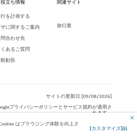
お役立ち情報
関連サイト
旅行を計画する
旅行業
ビザに関するご案内
お問合わせ先
よくあるご質問
渡航勧告
サイトの更新日 [09/08/2026]
gle
プライバシーポリシー
と
サービス規約
が適用さ
れます。
okies はブラウジング体験を向上さ
[カスタマイズ]
お問合わせ先
WhatsApp チャット