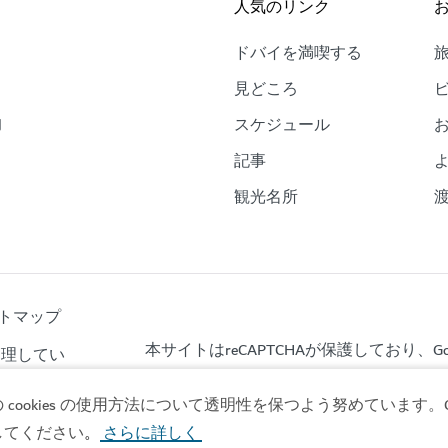
人気のリンク
ドバイを満喫する
。
見どころ
的
スケジュール
、
記事
観光名所
トマップ
本サイトはreCAPTCHAが保護しており、Goo
が管理してい
okies の使用方法について透明性を保つよう努めています。Co
してください
さらに詳しく
。