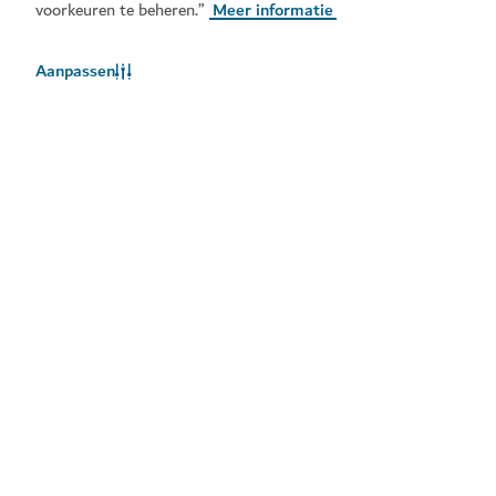
voorkeuren te beheren.”
Meer informatie
Aanpassen
Het weer in Dubai
Weersinformatie is momenteel niet beschikbaar. Probeer het
later opnieuw.
Meer info
Blijf op de hoogte
Ontvang de laatste updates van alles wat er te doen is
in Dubai