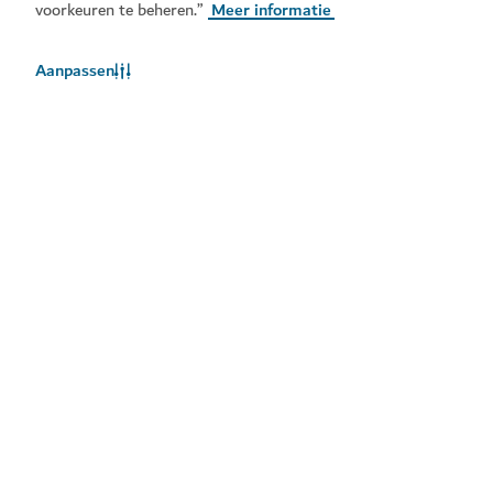
voorkeuren te beheren.”
Meer informatie
Aanpassen
Het weer in Dubai
Weersinformatie is momenteel niet beschikbaar. Probeer het
later opnieuw.
Meer info
Blijf op de hoogte
Ontvang de laatste updates van alles wat er te doen is
in Dubai