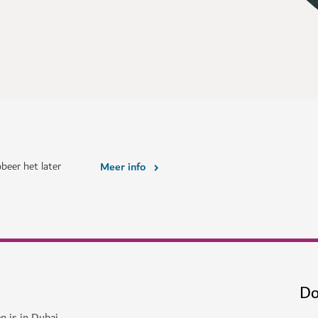
beer het later
Meer info
Do
n is in Dubai