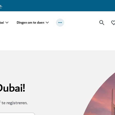
s
.
bai
Dingen om te doen
Dubai!
te registreren.