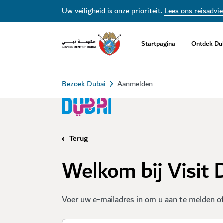
Uw veiligheid is onze prioriteit.
Lees ons reisadvie
Startpagina
Ontdek Du
Bezoek Dubai
Aanmelden
Terug
Welkom bij Visit 
Voer uw e-mailadres in om u aan te melden of 