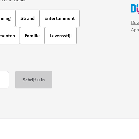
nning
Strand
Entertainment
Dow
App
ementen
Familie
Levensstijl