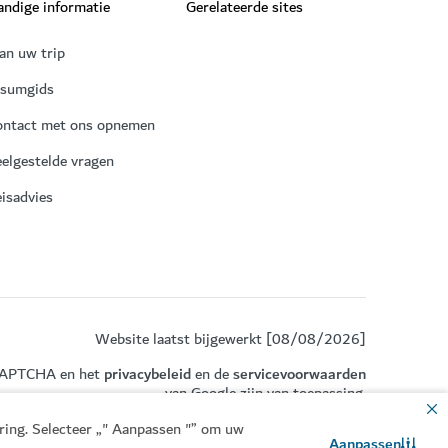
ndige informatie
Gerelateerde sites
an uw trip
isumgids
ontact met ons opnemen
elgestelde vragen
isadvies
Website laatst bijgewerkt [08/08/2026]
eCAPTCHA en het
privacybeleid
en de
servicevoorwaarden
van Google zijn van toepassing.
aring. Selecteer „" Aanpassen "” om uw
Aanpassen