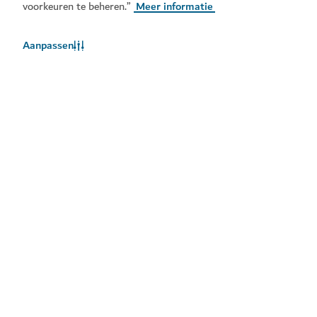
voorkeuren te beheren.”
Meer informatie
Aanpassen
Het weer in Dubai
Weersinformatie is momenteel niet beschikbaar. Probeer het
later opnieuw.
Meer info
Blijf op de hoogte
Ontvang de laatste updates van alles wat er te doen is
in Dubai