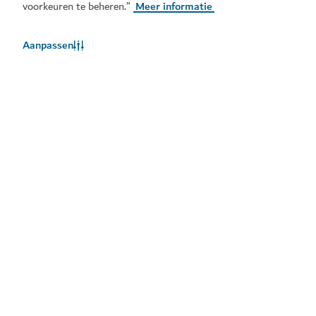
voorkeuren te beheren.”
Meer informatie
Aanpassen
Het weer in Dubai
Weersinformatie is momenteel niet beschikbaar. Probeer het
later opnieuw.
Meer info
Blijf op de hoogte
Ontvang de laatste updates van alles wat er te doen is
in Dubai