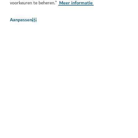
voorkeuren te beheren.”
Meer informatie
Aanpassen
Het weer in Dubai
Weersinformatie is momenteel niet beschikbaar. Probeer het
later opnieuw.
Meer info
Blijf op de hoogte
Ontvang de laatste updates van alles wat er te doen is
in Dubai