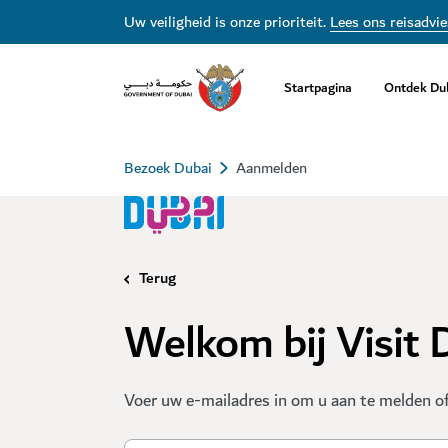
Uw veiligheid is onze prioriteit.
Lees ons reisadvie
Startpagina
Ontdek Du
Bezoek Dubai
Aanmelden
Terug
Welkom bij Visit 
Voer uw e-mailadres in om u aan te melden of 