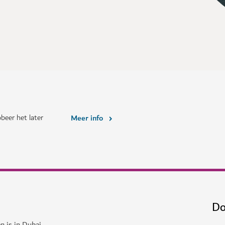
beer het later
Meer info
Do
n is in Dubai