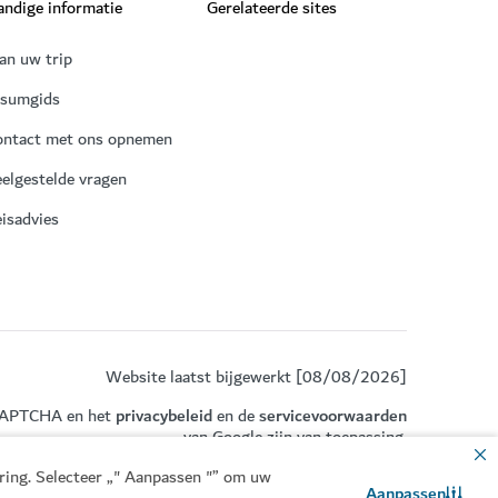
ndige informatie
Gerelateerde sites
an uw trip
isumgids
ontact met ons opnemen
elgestelde vragen
isadvies
Website laatst bijgewerkt [08/08/2026]
eCAPTCHA en het
privacybeleid
en de
servicevoorwaarden
van Google zijn van toepassing.
aring. Selecteer „" Aanpassen "” om uw
Aanpassen