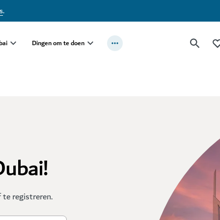
s
.
bai
Dingen om te doen
Dubai!
te registreren.