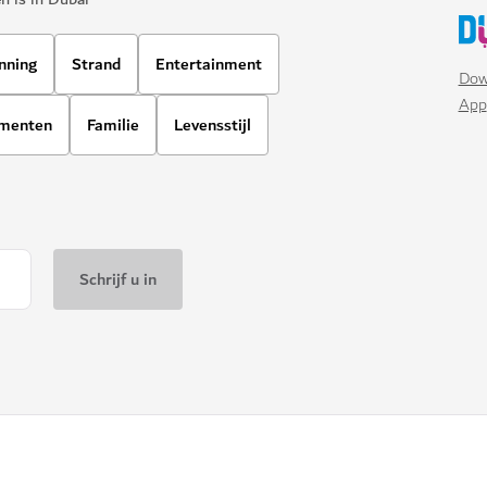
nning
Strand
Entertainment
Dow
App
ementen
Familie
Levensstijl