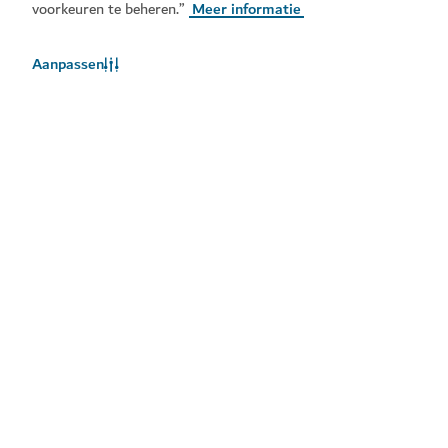
voorkeuren te beheren.”
Meer informatie
Aanpassen
Het weer in Dubai
Weersinformatie is momenteel niet beschikbaar. Probeer het
later opnieuw.
Meer info
Blijf op de hoogte
Ontvang de laatste updates van alles wat er te doen is
in Dubai