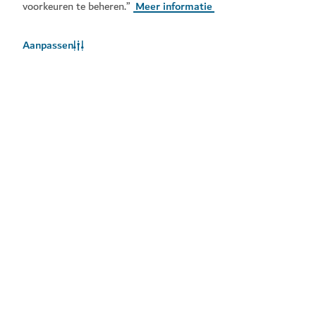
voorkeuren te beheren.”
Meer informatie
Aanpassen
Het weer in Dubai
Weersinformatie is momenteel niet beschikbaar. Probeer het
later opnieuw.
Meer info
Blijf op de hoogte
Ontvang de laatste updates van alles wat er te doen is
in Dubai