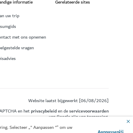
ndige informatie
Gerelateerde sites
an uw trip
isumgids
ontact met ons opnemen
elgestelde vragen
isadvies
Website laatst bijgewerkt [06/08/2026]
eCAPTCHA en het
privacybeleid
en de
servicevoorwaarden
van Google zijn van toepassing.
aring. Selecteer „" Aanpassen "” om uw
Aanpassen