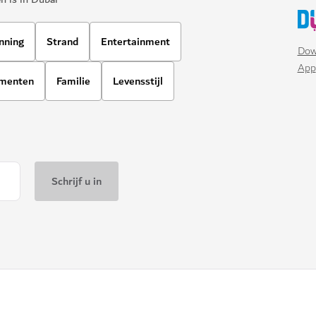
nning
Strand
Entertainment
Dow
App
ementen
Familie
Levensstijl