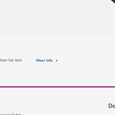
beer het later
Meer info
Do
n is in Dubai