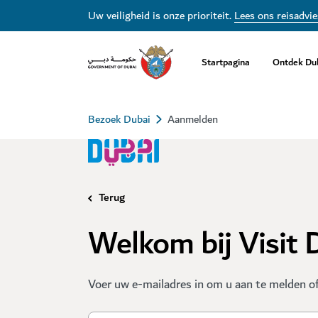
Uw veiligheid is onze prioriteit.
Lees ons reisadvie
Startpagina
Ontdek Du
Bezoek Dubai
Aanmelden
Terug
Welkom bij Visit 
Voer uw e-mailadres in om u aan te melden of 