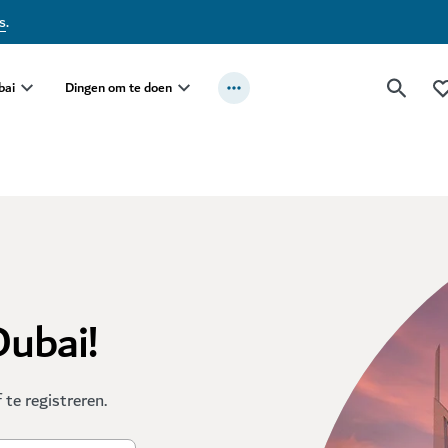
s
.
bai
Dingen om te doen
Dubai!
te registreren.