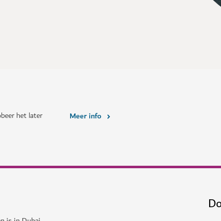
beer het later
Meer info
Do
n is in Dubai