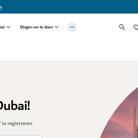
s
.
bai
Dingen om te doen
Dubai!
te registreren.