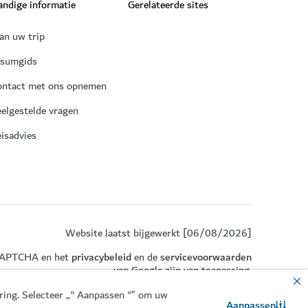
ndige informatie
Gerelateerde sites
an uw trip
isumgids
ontact met ons opnemen
elgestelde vragen
isadvies
Website laatst bijgewerkt [06/08/2026]
eCAPTCHA en het
privacybeleid
en de
servicevoorwaarden
van Google zijn van toepassing.
aring. Selecteer „" Aanpassen "” om uw
Aanpassen