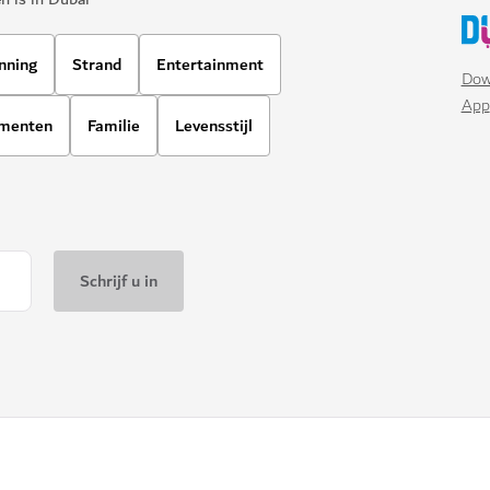
nning
Strand
Entertainment
Dow
App
ementen
Familie
Levensstijl