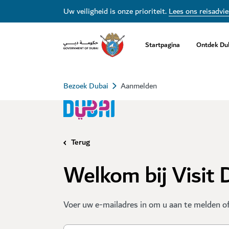
Uw veiligheid is onze prioriteit.
Lees ons reisadvie
Startpagina
Ontdek Du
Bezoek Dubai
Aanmelden
Terug
Welkom bij Visit 
Voer uw e-mailadres in om u aan te melden of 