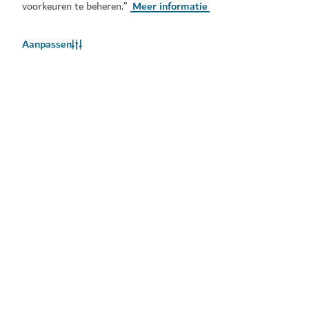
voorkeuren te beheren.”
Meer informatie
Aanpassen
Het weer in Dubai
Weersinformatie is momenteel niet beschikbaar. Probeer het
later opnieuw.
Meer info
Blijf op de hoogte
Ontvang de laatste updates van alles wat er te doen is
in Dubai