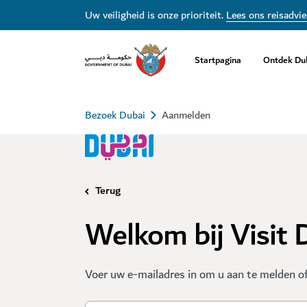
Uw veiligheid is onze prioriteit.
Lees ons reisadvie
Startpagina
Ontdek Du
Bezoek Dubai
Aanmelden
Terug
Welkom bij Visit 
Voer uw e-mailadres in om u aan te melden of 