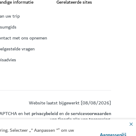
ndige informatie
Gerelateerde sites
an uw trip
isumgids
ontact met ons opnemen
elgestelde vragen
isadvies
Website laatst bijgewerkt [08/08/2026]
eCAPTCHA en het
privacybeleid
en de
servicevoorwaarden
van Google zijn van toepassing.
aring. Selecteer „" Aanpassen "” om uw
Aanpassen