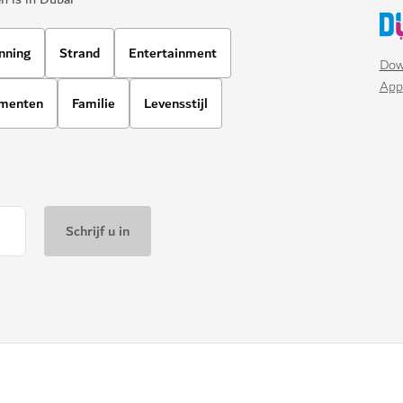
nning
Strand
Entertainment
Dow
App
ementen
Familie
Levensstijl