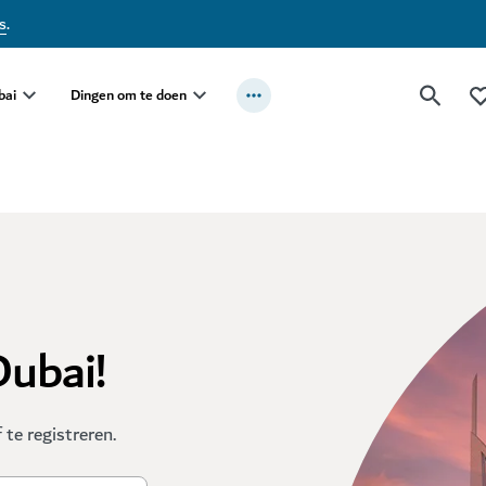
s
.
bai
Dingen om te doen
Dubai!
te registreren.