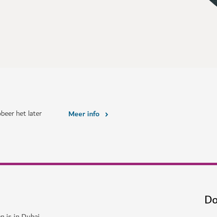
beer het later
Meer info
Do
n is in Dubai