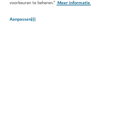
voorkeuren te beheren.”
Meer informatie
Aanpassen
Het weer in Dubai
Weersinformatie is momenteel niet beschikbaar. Probeer het
later opnieuw.
Meer info
Blijf op de hoogte
Ontvang de laatste updates van alles wat er te doen is
in Dubai