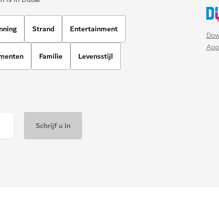
nning
Strand
Entertainment
Dow
App
ementen
Familie
Levensstijl