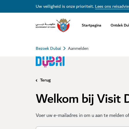
Uw veiligheid is onze prioriteit.
Lees ons reisadvie
Startpagina
Ontdek Du
Bezoek Dubai
Aanmelden
Terug
Welkom bij Visit 
Voer uw e-mailadres in om u aan te melden of 