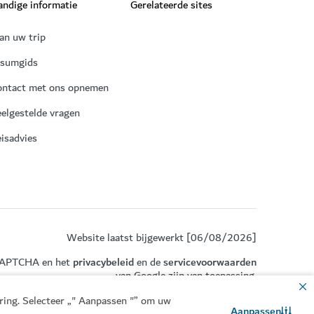
ndige informatie
Gerelateerde sites
an uw trip
isumgids
ontact met ons opnemen
elgestelde vragen
isadvies
Website laatst bijgewerkt [06/08/2026]
eCAPTCHA en het
privacybeleid
en de
servicevoorwaarden
van Google zijn van toepassing.
aring. Selecteer „" Aanpassen "” om uw
Aanpassen