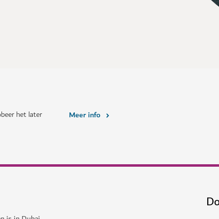
beer het later
Meer info
Do
n is in Dubai