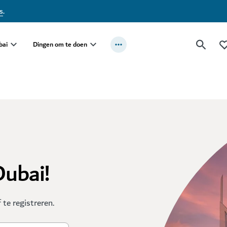
s
.
bai
Dingen om te doen
Dubai!
te registreren.