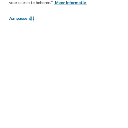
voorkeuren te beheren.”
Meer informatie
Aanpassen
Het weer in Dubai
Weersinformatie is momenteel niet beschikbaar. Probeer het
later opnieuw.
Meer info
Blijf op de hoogte
Ontvang de laatste updates van alles wat er te doen is
in Dubai