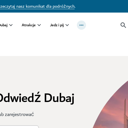
zeczytaj nasz komunikat dla podróżnych
.
Dubaj
Atrakcje
Jedz i pij
 Odwiedź Dubaj
ub zarejestrować