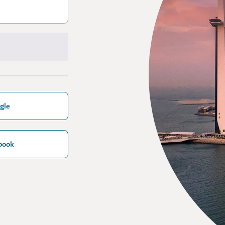
gle
book