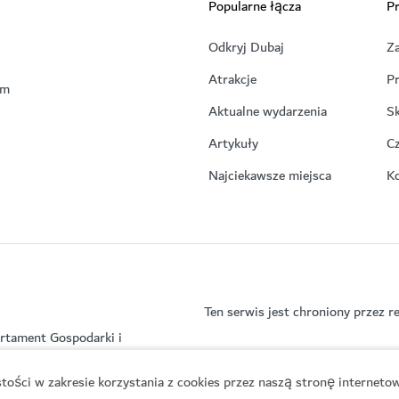
Popularne łącza
Pr
Odkryj Dubaj
Z
Atrakcje
P
em
Aktualne wydarzenia
Sk
Artykuły
C
Najciekawsze miejsca
K
Ten serwis jest chroniony prze
rtament Gospodarki i
ości w zakresie korzystania z cookies przez naszą stronę internetow