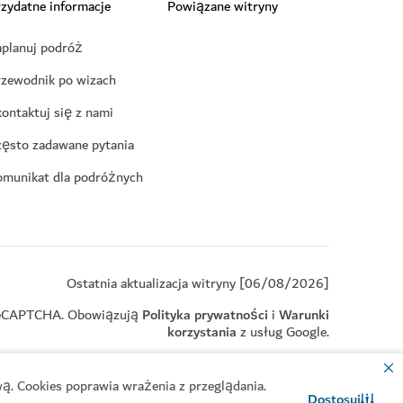
zydatne informacje
Powiązane witryny
aplanuj podróż
rzewodnik po wizach
ontaktuj się z nami
zęsto zadawane pytania
omunikat dla podróżnych
Ostatnia aktualizacja witryny [06/08/2026]
z reCAPTCHA. Obowiązują
Polityka prywatności
i
Warunki
korzystania
z usług Google.
ą. Cookies poprawia wrażenia z przeglądania.
Dostosuj