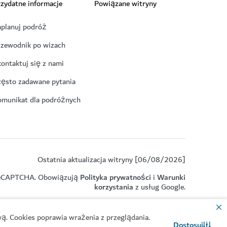
zydatne informacje
Powiązane witryny
aplanuj podróż
rzewodnik po wizach
ontaktuj się z nami
zęsto zadawane pytania
omunikat dla podróżnych
Ostatnia aktualizacja witryny [06/08/2026]
z reCAPTCHA. Obowiązują
Polityka prywatności
i
Warunki
korzystania
z usług Google.
ą. Cookies poprawia wrażenia z przeglądania.
Dostosuj