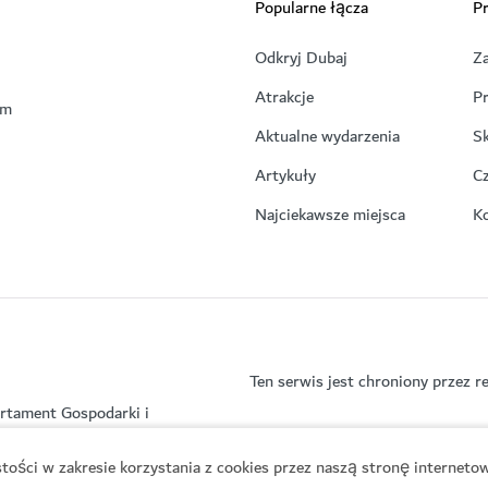
Popularne łącza
Pr
Odkryj Dubaj
Z
Atrakcje
P
em
Aktualne wydarzenia
Sk
Artykuły
C
Najciekawsze miejsca
K
Ten serwis jest chroniony prze
rtament Gospodarki i
ości w zakresie korzystania z cookies przez naszą stronę internetow