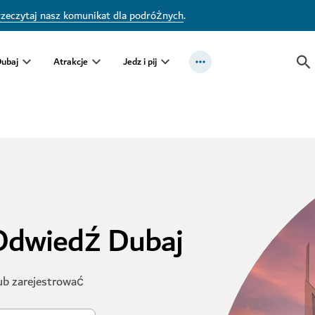
zeczytaj nasz komunikat dla podróżnych
.
Dubaj
Atrakcje
Jedz i pij
 Odwiedź Dubaj
ub zarejestrować