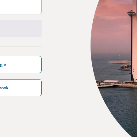
gle
book