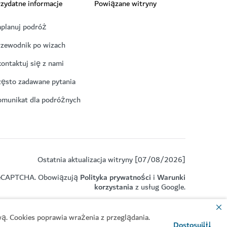
zydatne informacje
Powiązane witryny
aplanuj podróż
rzewodnik po wizach
ontaktuj się z nami
zęsto zadawane pytania
omunikat dla podróżnych
Ostatnia aktualizacja witryny [07/08/2026]
z reCAPTCHA. Obowiązują
Polityka prywatności
i
Warunki
korzystania
z usług Google.
ą. Cookies poprawia wrażenia z przeglądania.
Dostosuj