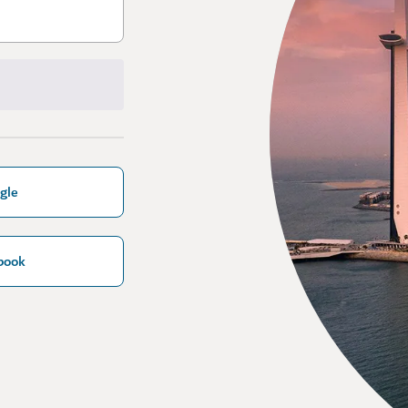
gle
book