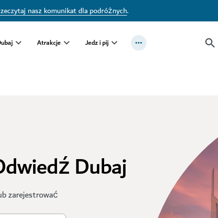
zeczytaj nasz komunikat dla podróżnych
.
Dubaj
Atrakcje
Jedz i pij
 Odwiedź Dubaj
ub zarejestrować