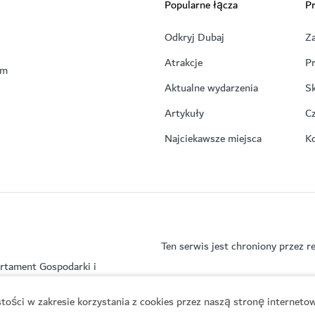
Popularne łącza
Pr
Odkryj Dubaj
Z
Atrakcje
P
em
Aktualne wydarzenia
Sk
Artykuły
C
Najciekawsze miejsca
K
Ten serwis jest chroniony prze
rtament Gospodarki i
ości w zakresie korzystania z cookies przez naszą stronę internetow