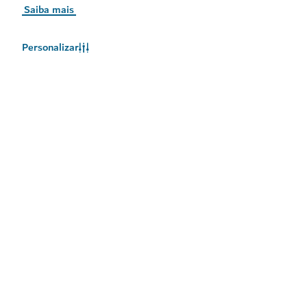
Saiba mais
Personalizar
O clima no Dubai
As informações meteorológicas não estão disponíveis no
momento. Tente novamente mais tarde.
Saiba Mais
Mantenha-se atualizado
Receba as mais recentes atualizações sobre o que