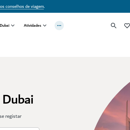
sos conselhos de viagem
.
 Dubai
Atividades
t Dubai
se registar