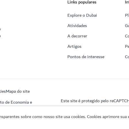
Links populares
In
Explore o Dubai
Pl
Atividades
Gu
s
a
A decorrer
C
Artigos
Pe
Pontos de interesse
C
ies
Mapa do site
Este site é protegido pelo reCAPTC
nto de Economia e
sparentes sobre como nosso site usa cookies. Cookies aprimore sua e