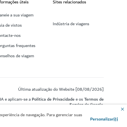
formações úteis
Sites relacionados
aneie a sua viagem
Indústria de viagens
ia de vistos
ontacte-nos
rguntas frequentes
onselhos de viagem
Última atualização do Website [08/08/2026]
HA e aplicam-se a
Política de Privacidade
e os
Termos de
Serviço
do Google.
xperiência de navegação. Para gerenciar suas
Personalizar
Contacte-nos
Conversar no WhatsApp