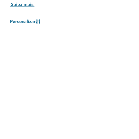
Saiba mais
Personalizar
O clima no Dubai
As informações meteorológicas não estão disponíveis no
momento. Tente novamente mais tarde.
Saiba Mais
Mantenha-se atualizado
Receba as mais recentes atualizações sobre o que