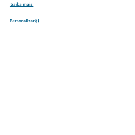
Saiba mais
Personalizar
O clima no Dubai
As informações meteorológicas não estão disponíveis no
momento. Tente novamente mais tarde.
Saiba Mais
Mantenha-se atualizado
Receba as mais recentes atualizações sobre o que