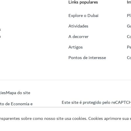
Links populares
In
Explore o Dubai
Pl
Atividades
Gu
s
a
A decorrer
C
Artigos
Pe
Pontos de interesse
C
ies
Mapa do site
Este site é protegido pelo reCAPTC
nto de Economia e
sparentes sobre como nosso site usa cookies. Cookies aprimore sua e