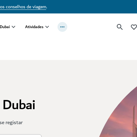
sos conselhos de viagem
.
 Dubai
Atividades
t Dubai
se registar