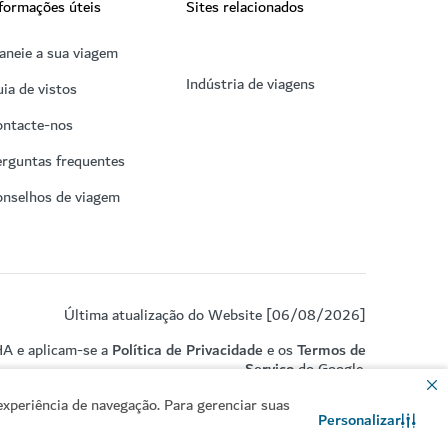
formações úteis
Sites relacionados
aneie a sua viagem
Indústria de viagens
ia de vistos
ontacte-nos
rguntas frequentes
onselhos de viagem
Última atualização do Website [06/08/2026]
HA e aplicam-se a
Política de Privacidade
e os
Termos de
Serviço
do Google.
xperiência de navegação. Para gerenciar suas
Personalizar
Contacte-nos
Conversar no WhatsApp