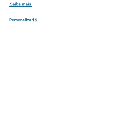
Saiba mais
Personalizar
O clima no Dubai
As informações meteorológicas não estão disponíveis no
momento. Tente novamente mais tarde.
Saiba Mais
Mantenha-se atualizado
Receba as mais recentes atualizações sobre o que