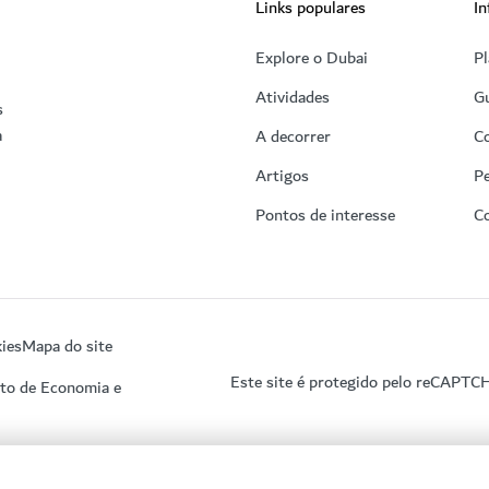
Links populares
In
Explore o Dubai
Pl
Atividades
Gu
s
a
A decorrer
C
Artigos
Pe
Pontos de interesse
C
ies
Mapa do site
Este site é protegido pelo reCAPTC
nto de Economia e