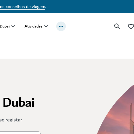
sos conselhos de viagem
.
 Dubai
Atividades
t Dubai
se registar