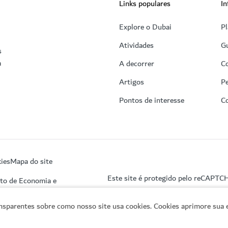
Links populares
In
Explore o Dubai
Pl
Atividades
Gu
s
a
A decorrer
C
Artigos
Pe
Pontos de interesse
C
ies
Mapa do site
Este site é protegido pelo reCAPTC
nto de Economia e
sparentes sobre como nosso site usa cookies. Cookies aprimore sua e