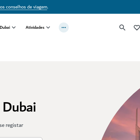
sos conselhos de viagem
.
 Dubai
Atividades
t Dubai
se registar