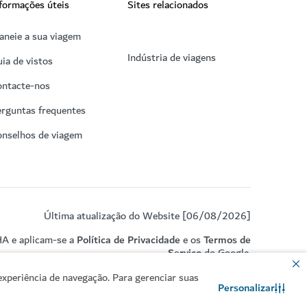
formações úteis
Sites relacionados
aneie a sua viagem
Indústria de viagens
ia de vistos
ontacte-nos
rguntas frequentes
onselhos de viagem
Última atualização do Website [06/08/2026]
HA e aplicam-se a
Política de Privacidade
e os
Termos de
Serviço
do Google.
xperiência de navegação. Para gerenciar suas
Personalizar
Contacte-nos
Conversar no WhatsApp