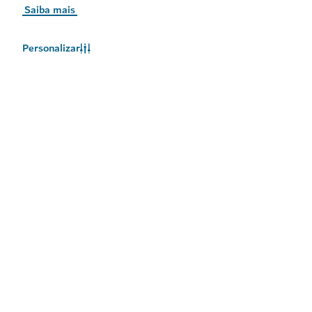
Saiba mais
Personalizar
O clima no Dubai
As informações meteorológicas não estão disponíveis no
momento. Tente novamente mais tarde.
Saiba Mais
Mantenha-se atualizado
Receba as mais recentes atualizações sobre o que